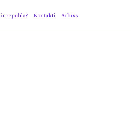
 ir republa?
Kontakti
Arhīvs