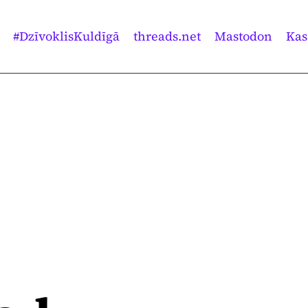
#DzīvoklisKuldīgā
threads.net
Mastodon
Kas