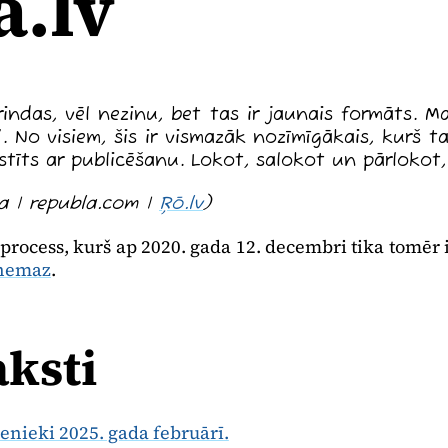
a.lv
rindas, vēl nezinu, bet tas ir jaunais formāts. M
 No visiem, šis ir vismazāk nozīmīgākais, kurš ta
stīts ar publicēšanu. Lokot, salokot un pārloko
a | republa.com |
Ŗō.lv
)
s process, kurš ap 2020. gada 12. decembri tika tomēr 
– nemaz
.
aksti
enieki 2025. gada februārī.