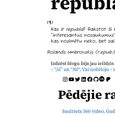
republ
Kas ir
republa
? Rakstot šī 
“interesantus nosaukumus”.
kas nozīmētu neko, bet sai
Rolands Umbrovskis (r.epub.l
Izdzēst blogu bija jau ieildzi
– “
Jā
” un “
Nē
“. Vai nožēloju 
Instagram
YouTube
Twitter
LinkedIn
Facebook
GitHub
Last.fm
Patreon
Pēdējie r
Saulrieta 360 video. Gud