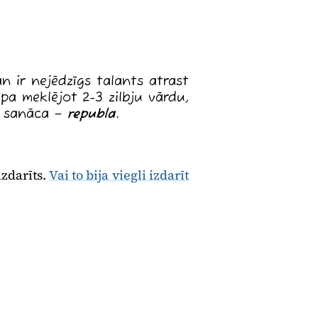
an ir nejēdzīgs talants atrast
pa meklējot 2-3 zilbju vārdu,
t, sanāca –
republa
.
izdarīts.
Vai to bija viegli izdarīt