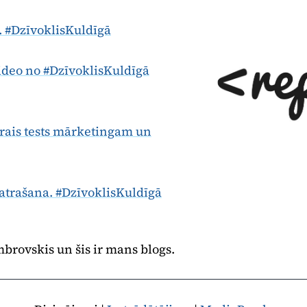
. #DzīvoklisKuldīgā
ideo no #DzīvoklisKuldīgā
trais tests mārketingam un
atrašana. #DzīvoklisKuldīgā
brovskis un šis ir mans blogs.