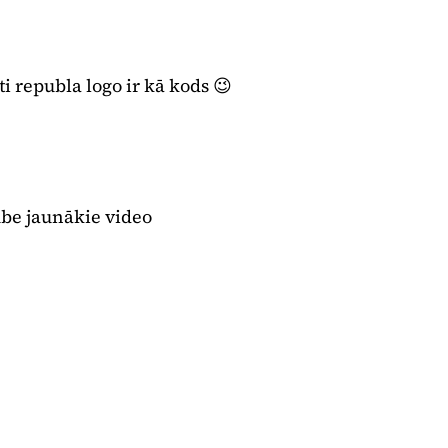
ti republa logo ir kā kods 😉
ube jaunākie video