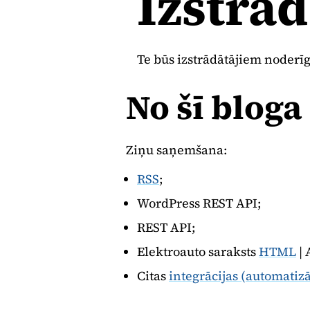
Izstrā
Te būs izstrādātājiem noderīga
No šī bloga
Ziņu saņemšana:
RSS
;
WordPress REST API;
REST API;
Elektroauto saraksts
HTML
| 
Citas
integrācijas (automatizā