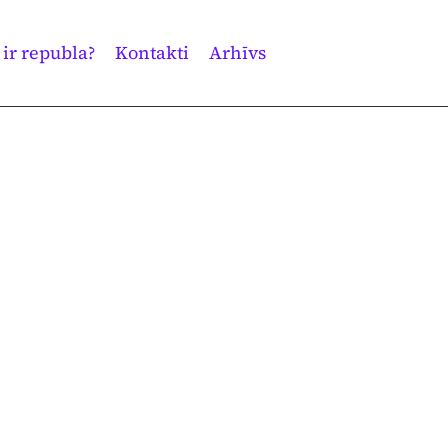
 ir republa?
Kontakti
Arhīvs