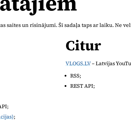
dātājiem
s saites un risinājumi. Šī sadaļa taps ar laiku. Ne vel
Citur
VLOGS.LV
– Latvijas YouT
RSS;
REST API;
API;
cijas)
;