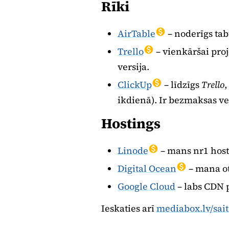
Rīki
AirTable
– noderīgs tab
Trello
– vienkāršai proj
versija.
ClickUp
– līdzīgs
Trello
,
ikdienā). Ir bezmaksas ve
Hostings
Linode
– mans nr1 host
Digital Ocean
– mana ot
Google Cloud
– labs CDN 
Ieskaties arī
mediabox.lv/sait