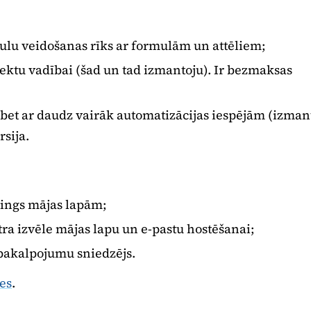
ulu veidošanas rīks ar formulām un attēliem;
ektu vadībai (šad un tad izmantoju). Ir bezmaksas
 bet ar daudz vairāk automatizācijas iespējām (izman
rsija.
ings mājas lapām;
ra izvēle mājas lapu un e-pastu hostēšanai;
pakalpojumu sniedzējs.
es
.