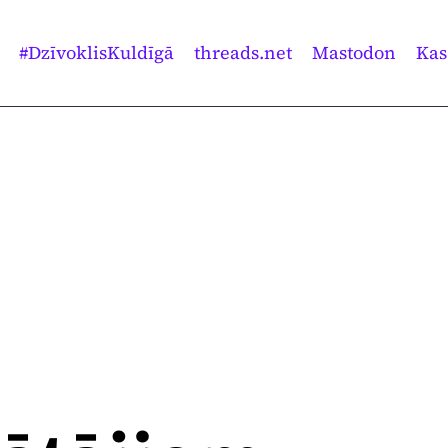
#DzīvoklisKuldīgā
threads.net
Mastodon
Kas