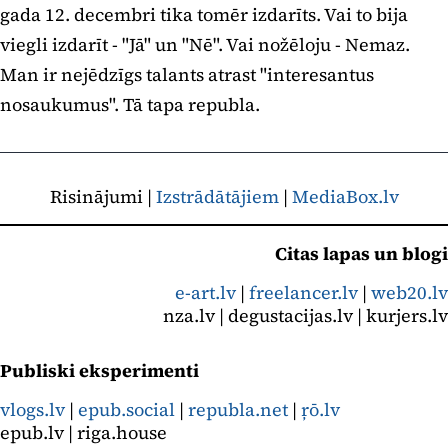
gada 12. decembri tika tomēr izdarīts. Vai to bija
viegli izdarīt - "Jā" un "Nē". Vai nožēloju - Nemaz.
Man ir nejēdzīgs talants atrast "interesantus
nosaukumus". Tā tapa republa.
Risinājumi |
Izstrādātājiem
|
MediaBox.lv
Citas lapas un blogi
e-art.lv
|
freelancer.lv
|
web20.lv
nza.lv | degustacijas.lv | kurjers.lv
Publiski eksperimenti
vlogs.lv
|
epub.social
|
republa.net
|
ŗō.lv
epub.lv | riga.house