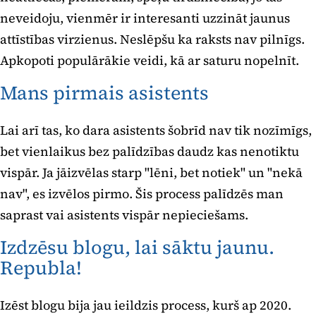
neveidoju, vienmēr ir interesanti uzzināt jaunus
attīstības virzienus. Neslēpšu ka raksts nav pilnīgs.
Apkopoti populārākie veidi, kā ar saturu nopelnīt.
Mans pirmais asistents
Lai arī tas, ko dara asistents šobrīd nav tik nozīmīgs,
bet vienlaikus bez palīdzības daudz kas nenotiktu
vispār. Ja jāizvēlas starp "lēni, bet notiek" un "nekā
nav", es izvēlos pirmo. Šis process palīdzēs man
saprast vai asistents vispār nepieciešams.
Izdzēsu blogu, lai sāktu jaunu.
Republa!
Izēst blogu bija jau ieildzis process, kurš ap 2020.