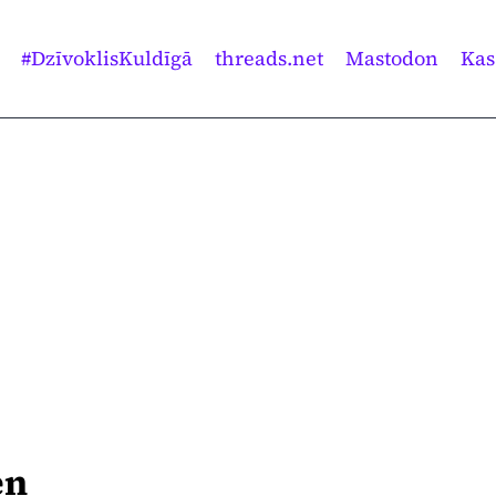
#DzīvoklisKuldīgā
threads.net
Mastodon
Kas
en