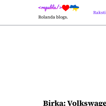
Skip
to
Raksti
Rolanda blogs.
content
Birka:
Volkswag