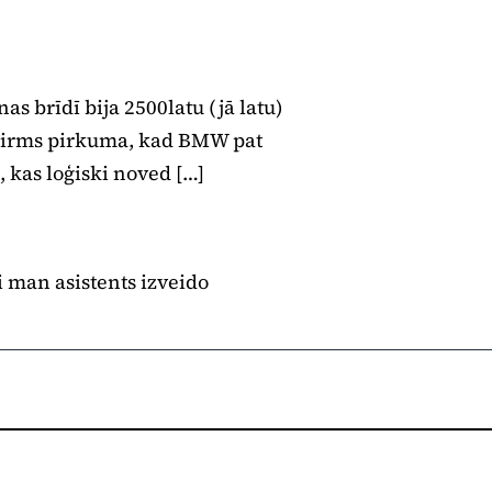
as brīdī bija 2500latu (jā latu)
 pirms pirkuma, kad BMW pat
, kas loģiski noved […]
i man asistents izveido