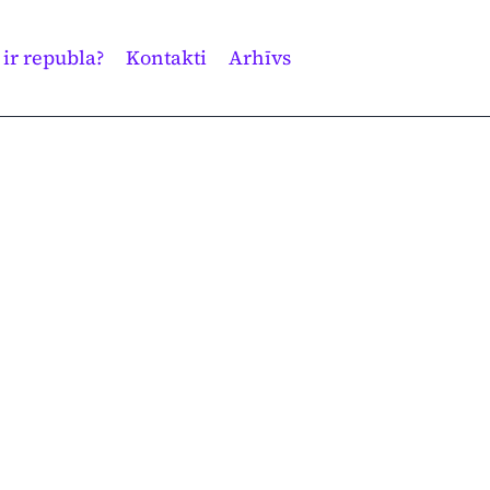
 ir republa?
Kontakti
Arhīvs