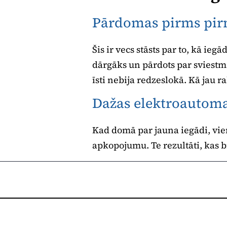
Pārdomas pirms pir
Šis ir vecs stāsts par to, kā ie
dārgāks un pārdots par sviest
īsti nebija redzeslokā. Kā jau r
Dažas elektroautomaš
Kad domā par jauna iegādi, vie
apkopojumu. Te rezultāti, kas b