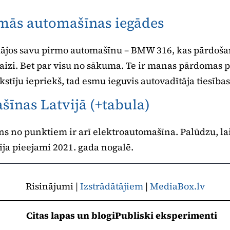
mās automašīnas iegādes
gādājos savu pirmo automašīnu – BMW 316, kas pārdošan
maizi. Bet par visu no sākuma. Te ir manas pārdomas
akstīju iepriekš, tad esmu ieguvis autovadītāja tiesības
īnas Latvijā (+tabula)
ns no punktiem ir arī elektroautomašīna. Palūdzu, la
ija pieejami 2021. gada nogalē.
Risinājumi |
Izstrādātājiem
|
MediaBox.lv
Citas lapas un blogi
Publiski eksperimenti