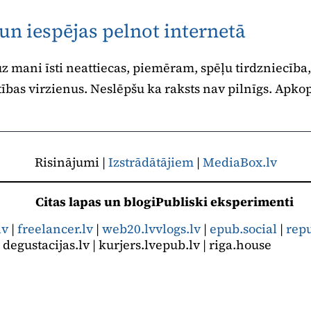
n iespējas pelnot internetā
 uz mani īsti neattiecas, piemēram, spēļu tirdzniecība,
tības virzienus. Neslēpšu ka raksts nav pilnīgs. Apkop
Risinājumi |
Izstrādātājiem
|
MediaBox.lv
Citas lapas un blogi
Publiski eksperimenti
lv
|
freelancer.lv
|
web20.lv
vlogs.lv
|
epub.social
|
rep
| degustacijas.lv | kurjers.lv
epub.lv | riga.house