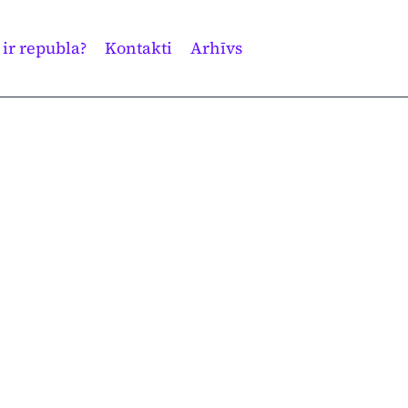
 ir republa?
Kontakti
Arhīvs