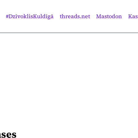
#DzīvoklisKuldīgā
threads.net
Mastodon
Kas
nses