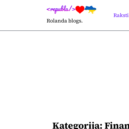
Skip
to
Raksti
Rolanda blogs.
content
Kategorija:
Fina