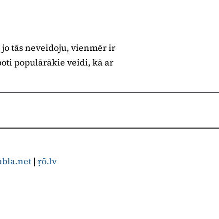
 jo tās neveidoju, vienmēr ir
oti populārākie veidi, kā ar
ubla.net
|
ŗō.lv