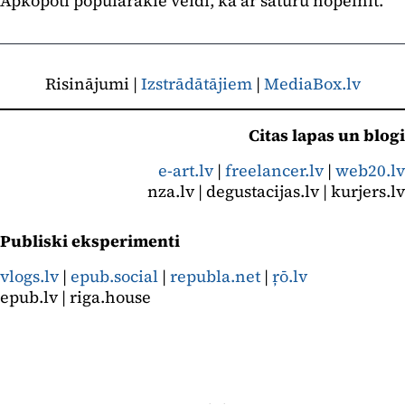
Apkopoti populārākie veidi, kā ar saturu nopelnīt.
Risinājumi |
Izstrādātājiem
|
MediaBox.lv
Citas lapas un blogi
e-art.lv
|
freelancer.lv
|
web20.lv
nza.lv | degustacijas.lv | kurjers.lv
Publiski eksperimenti
vlogs.lv
|
epub.social
|
republa.net
|
ŗō.lv
epub.lv | riga.house