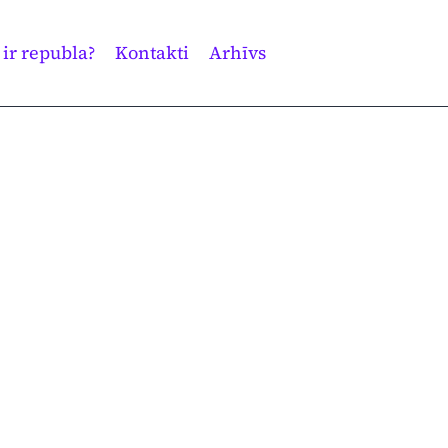
 ir republa?
Kontakti
Arhīvs