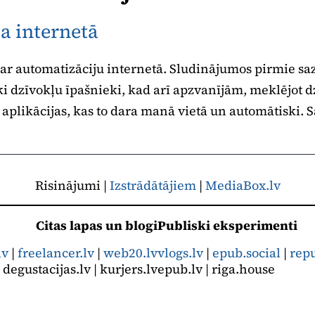
a internetā
ar automatizāciju internetā. Sludinājumos pirmie sa
i dzīvokļu īpašnieki, kad arī apzvanījām, meklējot d
 aplikācijas, kas to dara manā vietā un automātiski. S
Risinājumi |
Izstrādātājiem
|
MediaBox.lv
Citas lapas un blogi
Publiski eksperimenti
lv
|
freelancer.lv
|
web20.lv
vlogs.lv
|
epub.social
|
rep
| degustacijas.lv | kurjers.lv
epub.lv | riga.house