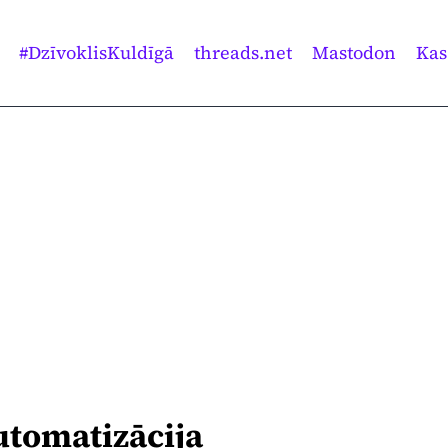
#DzīvoklisKuldīgā
threads.net
Mastodon
Kas
utomatizācija