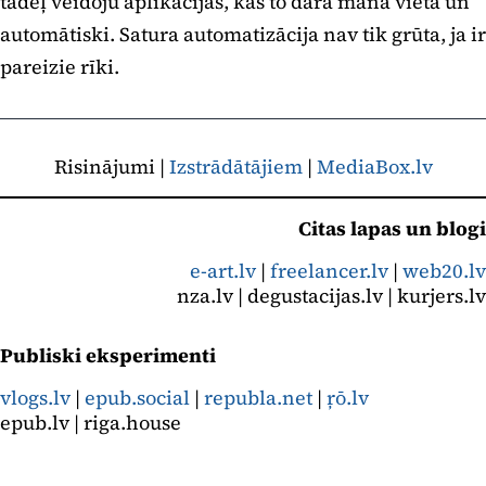
tādēļ veidoju aplikācijas, kas to dara manā vietā un
automātiski. Satura automatizācija nav tik grūta, ja ir
pareizie rīki.
Risinājumi |
Izstrādātājiem
|
MediaBox.lv
Citas lapas un blogi
e-art.lv
|
freelancer.lv
|
web20.lv
nza.lv | degustacijas.lv | kurjers.lv
Publiski eksperimenti
vlogs.lv
|
epub.social
|
republa.net
|
ŗō.lv
epub.lv | riga.house