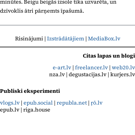
minūtes. Beigu beigās izsole tika uzvarēta, un
dzīvoklis ātri pārņemts īpašumā.
Risinājumi |
Izstrādātājiem
|
MediaBox.lv
Citas lapas un blogi
e-art.lv
|
freelancer.lv
|
web20.lv
nza.lv | degustacijas.lv | kurjers.lv
Publiski eksperimenti
vlogs.lv
|
epub.social
|
republa.net
|
ŗō.lv
epub.lv | riga.house