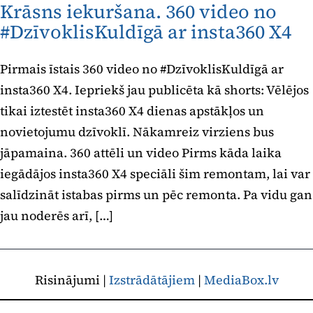
Krāsns iekuršana. 360 video no
#DzīvoklisKuldīgā ar insta360 X4
Pirmais īstais 360 video no #DzīvoklisKuldīgā ar
insta360 X4. Iepriekš jau publicēta kā shorts: Vēlējos
tikai iztestēt insta360 X4 dienas apstākļos un
novietojumu dzīvoklī. Nākamreiz virziens bus
jāpamaina. 360 attēli un video Pirms kāda laika
iegādājos insta360 X4 speciāli šim remontam, lai var
salīdzināt istabas pirms un pēc remonta. Pa vidu gan
jau noderēs arī, […]
Risinājumi |
Izstrādātājiem
|
MediaBox.lv