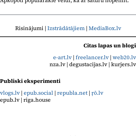
Apkopoti populārākie veidi, kā ar saturu nopelnīt.
Risinājumi |
Izstrādātājiem
|
MediaBox.lv
Citas lapas un blogi
e-art.lv
|
freelancer.lv
|
web20.lv
nza.lv | degustacijas.lv | kurjers.lv
Publiski eksperimenti
vlogs.lv
|
epub.social
|
republa.net
|
ŗō.lv
epub.lv | riga.house