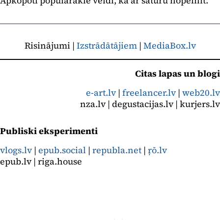
Apkopoti populārākie veidi, kā ar saturu nopelnīt.
Risinājumi |
Izstrādātājiem
|
MediaBox.lv
Citas lapas un blogi
e-art.lv
|
freelancer.lv
|
web20.lv
nza.lv | degustacijas.lv | kurjers.lv
Publiski eksperimenti
vlogs.lv
|
epub.social
|
republa.net
|
ŗō.lv
epub.lv | riga.house