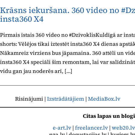
Krāsns iekuršana. 360 video no #Dz
insta360 X4
Pirmais īstais 360 video no #DzīvoklisKuldīgā ar inst
shorts: Vēlējos tikai iztestēt insta360 X4 dienas apst
Nākamreiz virziens bus jāpamaina. 360 attēli un vid
insta360 X4 speciāli šim remontam, lai var salīdzinā
vidu gan jau noderēs arī, […]
Risinājumi |
Izstrādātājiem
|
MediaBox.lv
Citas lapas un blogi
e-art.lv
|
freelancer.lv
|
web20.lv
nza.lv | degustacijas.lv | kurjers.lv