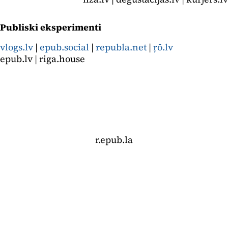
Publiski eksperimenti
vlogs.lv
|
epub.social
|
republa.net
|
ŗō.lv
epub.lv | riga.house
r.epub.la